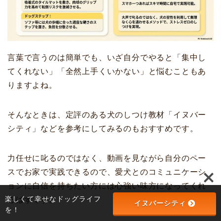
言葉で言うのは簡単でも、いざ自分でやると「集中し
てくれない」「全然上手くいかない」と悩むこともあ
りますよね。
そんなときは、定評のある犬のしつけ教材「イヌバー
シティ」などを参考にしてみるのもおすすめです。
力任せに叱るのではなく、動画を見ながら自分のペー
スでお家で実践できるので、愛犬とのコミュニケーシ
ョンに自信を持ちたい方には心強い味方になってくれ
楽しくて幸せなドッグライフ
るはずです。
イヌバーシティ
を！