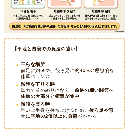
【平地と階段での負担の違い】
平らな場所
前足に約60%、後ろ足に約40%の理想的な
体重バランス
階段を下りる時
重力で前のめりになり、
前足の細い関節へ
体重の大部分と衝撃が集中
階段を登る時
重い上半身を持ち上げるため、
後ろ足や背
骨に平地の2倍以上の負荷
がかかる