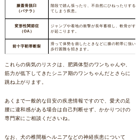
膝蓋骨脱臼
階段で踏ん張ったり、不自然にひねったりするこ
（パテラ）
てしまう疾患。
変形性関節症
ジャンプや着地の衝撃が長年蓄積し、軟骨がすり
（OA）
が起こります。
滑って体勢を崩したときなどに膝の靭帯に強い力
前十字靭帯断裂
歩行困難を招きます。
これらの病気のリスクは、肥満体型のワンちゃんや、
筋力が低下してきたシニア期のワンちゃんだとさらに
跳ね上がります。
あくまで一般的な目安の疾患情報ですので、愛犬の足
腰に違和感がある場合は自己判断せず、かかりつけの
専門家にご相談くださいね。
なお、犬の椎間板ヘルニアなどの神経疾患について