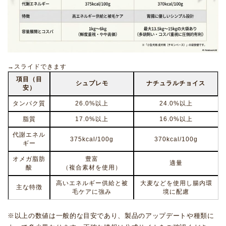
→スライドできます
項目（目
シュプレモ
ナチュラルチョイス
安）
タンパク質
26.0%以上
24.0%以上
脂質
17.0%以上
16.0%以上
代謝エネル
375kcal/100g
370kcal/100g
ギー
オメガ脂肪
豊富
適量
酸
（複合素材を使用）
高いエネルギー供給と被
大麦などを使用し腸内環
主な特徴
毛ケアに強み
境に配慮
※以上の数値は一般的な目安であり、製品のアップデートや種類に