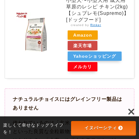
小型犬〜小型犬用 成犬用
草原のレシピ チキン(2kg)
【シュプレモ(Supremo)】
[ドッグフード]
created by
Rinker
Amazon
楽天市場
Yahooショッピング
メルカリ
ナチュラルチョイスにはグレインフリー製品は
ありません
使われているのは「玄米」や「オートミール」
楽しくて幸せなドッグライフ
イヌバーシティ
といった良質な全粒穀物で、アレルギーの原因
を！