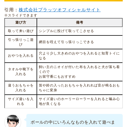
引用：
株式会社プラッツオフィシャルサイト
※スライドできます
遊び方
備考
取って来い遊び
シンプルに投げて取ってこさせる
引っ張りっこ遊
網目を咥えて引っ張りっこできる
び
穴より少し大きめのおやつを入れると知育トイに
おやつを入れる
なる
飼い主のニオイが付いた布を入れると犬が落ち着
タオルや靴下を
くので
入れる
お留守番にもおすすめ
違うおもちゃを
笛や鈴の入ったおもちゃを入れれば音が鳴るおも
入れる
ちゃに変身
サイズ違いを入
サイズ違いのホーリーローラーを入れると噛み心
れる
地が良くなる
ボールの中にいろんなものを入れて遊べま