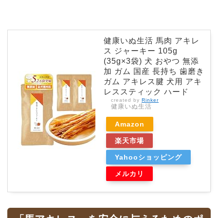
健康いぬ生活 馬肉 アキレ
ス ジャーキー 105g
(35g×3袋) 犬 おやつ 無添
加 ガム 国産 長持ち 歯磨き
ガム アキレス腱 犬用 アキ
レススティック ハード
created by
Rinker
健康いぬ生活
Amazon
楽天市場
Yahooショッピング
メルカリ