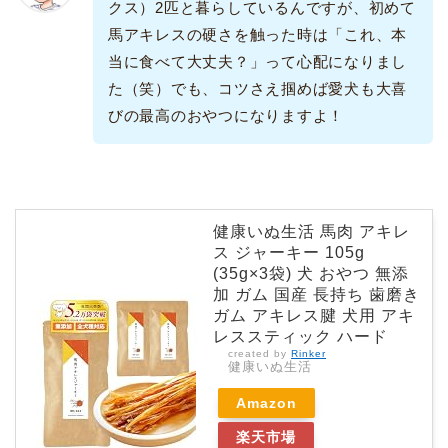
クス）2匹と暮らしているんですが、初めて
馬アキレスの硬さを触った時は「これ、本
当に食べて大丈夫？」って心配になりまし
た（笑）でも、コツさえ掴めば愛犬も大喜
びの最高のおやつになりますよ！
健康いぬ生活 馬肉 アキレ
ス ジャーキー 105g
(35g×3袋) 犬 おやつ 無添
加 ガム 国産 長持ち 歯磨き
ガム アキレス腱 犬用 アキ
レススティック ハード
created by
Rinker
健康いぬ生活
Amazon
楽天市場