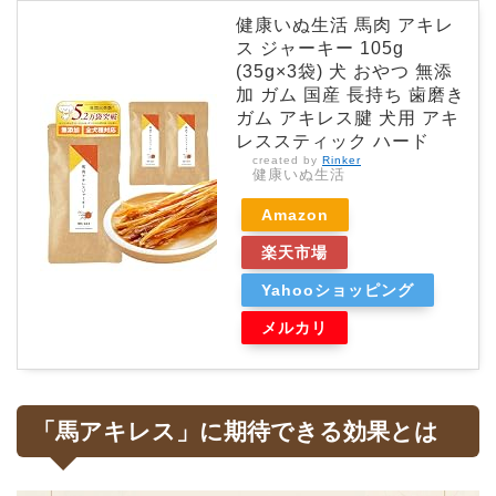
健康いぬ生活 馬肉 アキレ
ス ジャーキー 105g
(35g×3袋) 犬 おやつ 無添
加 ガム 国産 長持ち 歯磨き
ガム アキレス腱 犬用 アキ
レススティック ハード
created by
Rinker
健康いぬ生活
Amazon
楽天市場
Yahooショッピング
メルカリ
「馬アキレス」に期待できる効果とは