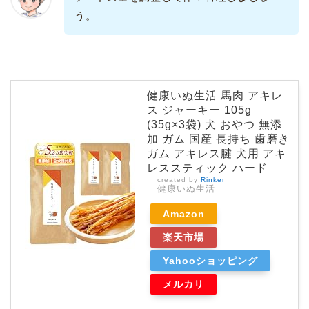
う。
健康いぬ生活 馬肉 アキレ
ス ジャーキー 105g
(35g×3袋) 犬 おやつ 無添
加 ガム 国産 長持ち 歯磨き
ガム アキレス腱 犬用 アキ
レススティック ハード
created by
Rinker
健康いぬ生活
Amazon
楽天市場
Yahooショッピング
メルカリ