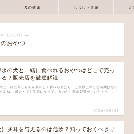
犬の健康
しつけ・訓練
犬
CATEGORY ―
犬のおやつ
森永の犬と一緒に食べれるおやつはどこで売っ
てる？販売店を徹底解説！
犬と一緒に同じものを美味しく食べられたら、これ以上幸せな時間はない
すよね。 最近とても話題になっているのが、森永製菓が「ひととペ …
2026-08-01
犬に豚耳を与えるのは危険？知っておくべきリ