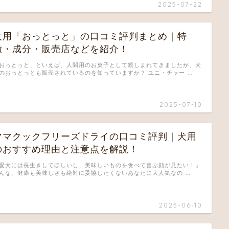
2025-07-22
犬用「おっとっと」の口コミ評判まとめ｜特
徴・成分・販売店などを紹介！
おっとっと」といえば、人間用のお菓子として親しまれてきましたが、犬
のおっとっとも販売されているのを知っていますか？ ユニ・チャー …
2025-07-10
ママクックフリーズドライの口コミ評判｜犬用
のおすすめ理由と注意点を解説！
愛犬には長生きしてほしいし、美味しいものを食べて喜ぶ顔が見たい！」
んな、健康も美味しさも絶対に妥協したくないあなたに大人気なの …
2025-06-10