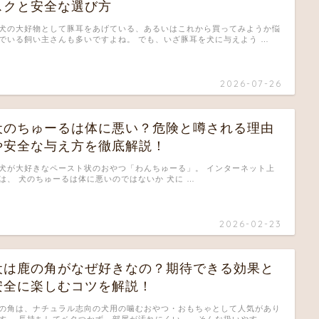
スクと安全な選び方
犬の大好物として豚耳をあげている、あるいはこれから買ってみようか悩
でいる飼い主さんも多いですよね。 でも、いざ豚耳を犬に与えよう …
2026-07-26
犬のちゅーるは体に悪い？危険と噂される理由
や安全な与え方を徹底解説！
犬が大好きなペースト状のおやつ「わんちゅーる」。 インターネット上
は、 犬のちゅーるは体に悪いのではないか 犬に …
2026-02-23
犬は鹿の角がなぜ好きなの？期待できる効果と
安全に楽しむコツを解説！
の角は、ナチュラル志向の犬用の噛むおやつ・おもちゃとして人気があり
す。 長持ちしてベタつかず、部屋が汚れにくい——そんな扱いやす …