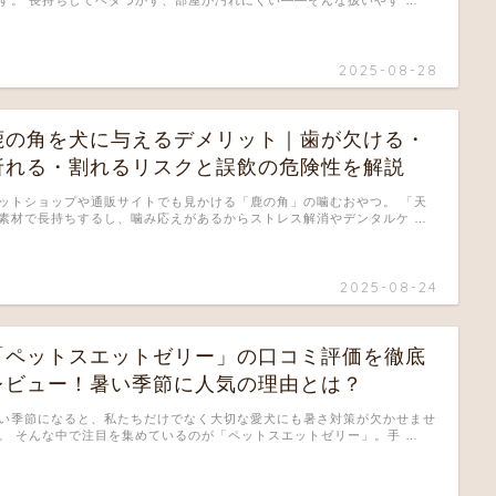
2025-08-28
鹿の角を犬に与えるデメリット｜歯が欠ける・
折れる・割れるリスクと誤飲の危険性を解説
ットショップや通販サイトでも見かける「鹿の角」の噛むおやつ。 「天
素材で長持ちするし、噛み応えがあるからストレス解消やデンタルケ …
2025-08-24
「ペットスエットゼリー」の口コミ評価を徹底
レビュー！暑い季節に人気の理由とは？
い季節になると、私たちだけでなく大切な愛犬にも暑さ対策が欠かせませ
。 そんな中で注目を集めているのが「ペットスエットゼリー」。手 …