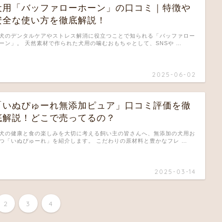
犬用「バッファローホーン」の口コミ｜特徴や
安全な使い方を徹底解説！
犬のデンタルケアやストレス解消に役立つことで知られる「バッファロー
ーン」。 天然素材で作られた犬用の噛むおもちゃとして、SNSや …
2025-06-02
「いぬぴゅーれ無添加ピュア」口コミ評価を徹
底解説！どこで売ってるの？
犬の健康と食の楽しみを大切に考える飼い主の皆さんへ、無添加の犬用お
つ「いぬぴゅーれ」を紹介します。 こだわりの原材料と豊かなフレ …
2025-03-14
2
3
4