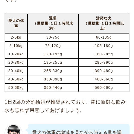
通常
活発な犬
愛犬の体
（運動量:１日１時間未
（運動量:１日１時間以
重
満）
上）
2-5kg
30-75g
60-105g
5-10kg
75-120g
105-180g
10-20kg
120-195g
180-285g
20-30kg
195-255g
285-390g
30-40kg
255-330g
390-480g
40-50kg
330-390g
480-560g
50-60kg
390-440g
560-660g
1日2回の分割給餌が推奨されており、常に新鮮な飲み
水も忘れず用意してあげましょう。
愛犬の体重の増減を見ながら与える量を調