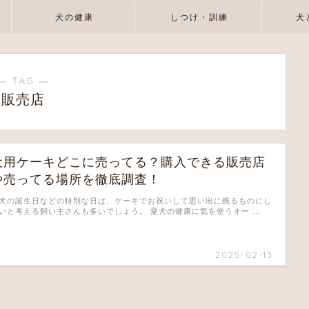
犬の健康
しつけ・訓練
犬
― TAG ―
販売店
犬用ケーキどこに売ってる？購入できる販売店
や売ってる場所を徹底調査！
犬の誕生日などの特別な日は、ケーキでお祝いして思い出に残るものにし
いと考える飼い主さんも多いでしょう。 愛犬の健康に気を使うオー …
2025-02-13